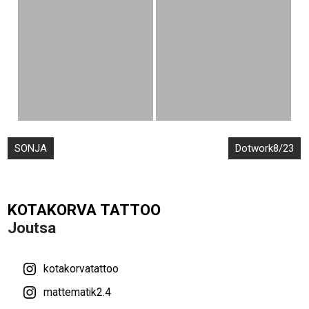
Artikkelien
SONJA
Dotwork8/23
selaus
KOTAKORVA TATTOO
Joutsa
kotakorvatattoo
mattematik2.4