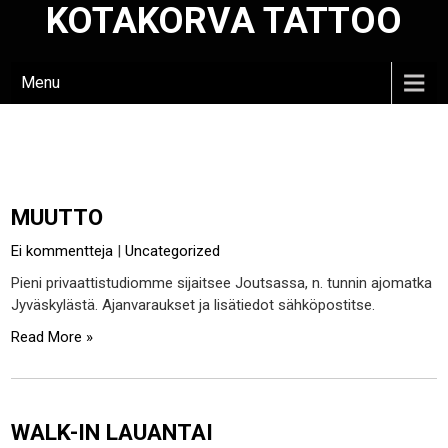
KOTAKORVA TATTOO
Skip
to
content
Menu
MUUTTO
Ei kommentteja
|
Uncategorized
Pieni privaattistudiomme sijaitsee Joutsassa, n. tunnin ajomatka
Jyväskylästä. Ajanvaraukset ja lisätiedot sähköpostitse.
Read More »
WALK-IN LAUANTAI