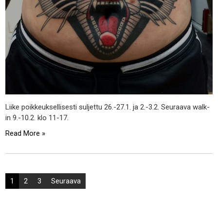
Liike poikkeuksellisesti suljettu 26.-27.1. ja 2.-3.2. Seuraava walk-
in 9.-10.2. klo 11-17.
Read More »
Artikkelien
1
2
3
Seuraava
selaus