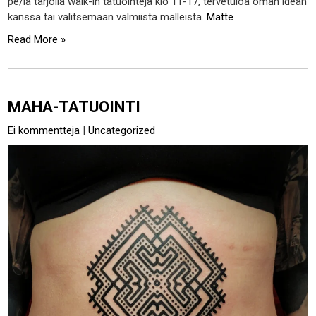
pe/la tarjolla walk-in tatuointeja klo 11-17, tervetuloa oman idean
kanssa tai valitsemaan valmiista malleista.
Matte
Read More »
MAHA-TATUOINTI
Ei kommentteja
|
Uncategorized