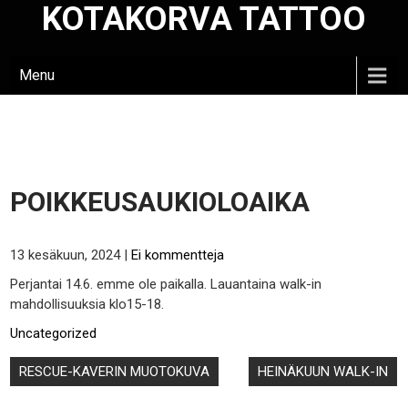
KOTAKORVA TATTOO
Skip
to
content
Menu
POIKKEUSAUKIOLOAIKA
13 kesäkuun, 2024
|
Ei kommentteja
Perjantai 14.6. emme ole paikalla. Lauantaina walk-in
mahdollisuuksia klo15-18.
Uncategorized
Artikkelien
RESCUE-KAVERIN MUOTOKUVA
HEINÄKUUN WALK-IN
selaus