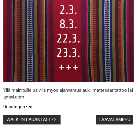
Yllä mainituille päiville myös ajanvaraus auki: mattesaaritattoo [a]
gmail.com
Uncategorized
Artikkelien
WALK-IN LAUANTAI 17.2.
LAAVALAMPPU
selaus