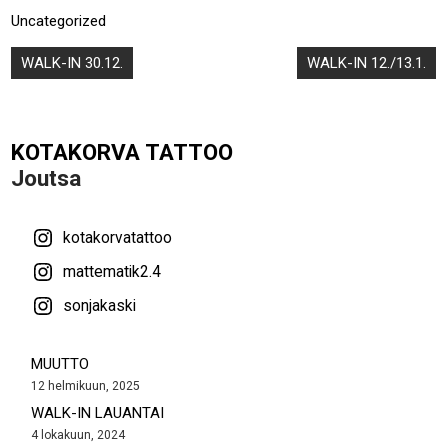
Uncategorized
Artikkelien
WALK-IN 30.12.
WALK-IN 12./13.1.
selaus
KOTAKORVA TATTOO
Joutsa
kotakorvatattoo
mattematik2.4
sonjakaski
MUUTTO
12 helmikuun, 2025
WALK-IN LAUANTAI
4 lokakuun, 2024